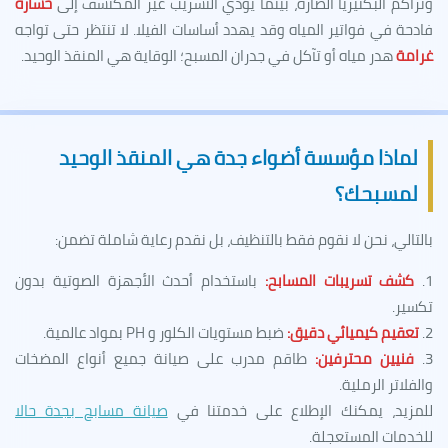
وتراكم البكتيريا الضارة، بينما يؤدي التسريب غير المكتشف إلى
خسارة
فادحة في فواتير المياه وقد يهدد أساسات الفيلا. لا تنتظر حتى تواجه
غرامة
هدر مياه أو تآكل في جدران المسبح؛ الوقاية هي المنقذ الوحيد.
لماذا مؤسسة أضواء جدة هي المنقذ الوحيد
لمسبحك؟
بالتالي، نحن لا نقوم فقط بالتنظيف، بل نقدم رعاية شاملة تضمن:
1.
كشف تسريبات المسابح:
باستخدام أحدث الأجهزة الصوتية بدون
تكسير.
2.
تعقيم كيميائي دقيق:
ضبط مستويات الكلور و PH بمواد عالمية.
3.
فنيين محترفين:
طاقم مدرب على صيانة جميع أنواع المضخات
والفلاتر الرملية.
للمزيد، يمكنك الإطلاع على خدمتنا في
صيانة مسابح بجدة حالا
للخدمات المستعجلة.