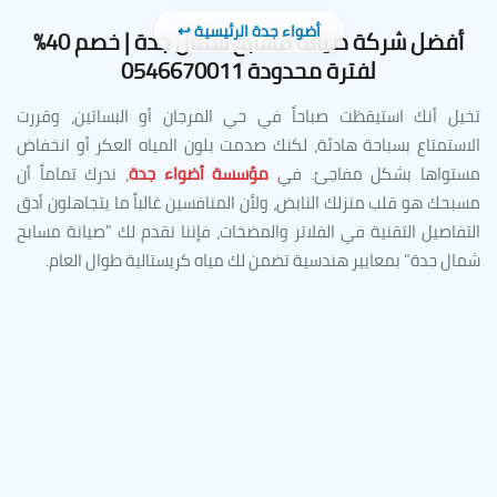
أضواء جدة الرئيسية ↩️
أفضل شركة صيانة مسابح شمال جدة | خصم 40%
لفترة محدودة 0546670011
تخيل أنك استيقظت صباحاً في حي المرجان أو البساتين، وقررت
الاستمتاع بسباحة هادئة، لكنك صدمت بلون المياه العكر أو انخفاض
مستواها بشكل مفاجئ. في
مؤسسة أضواء جدة
، ندرك تماماً أن
مسبحك هو قلب منزلك النابض، ولأن المنافسين غالباً ما يتجاهلون أدق
التفاصيل التقنية في الفلاتر والمضخات، فإننا نقدم لك "صيانة مسابح
شمال جدة" بمعايير هندسية تضمن لك مياه كريستالية طوال العام.