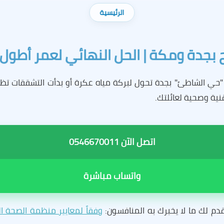
الرئيسية
جدة ومكة | الحل النهائي لعمر أطول لمسبحك 
"حي الشاطئ" بجدة تحول لبركة مياه عكرة أو بدأت التشققات 
ية وصحية لعائلتك.
اتصل الآن 0546670011
واتساب مباشرة
قدم لك ما لا يخبرك به المنافسون:
وفقاً لمعايير منظمة الصحة ال