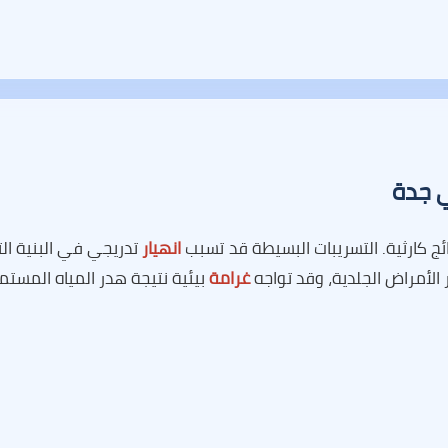
ي جدة
ئج كارثية. التسريبات البسيطة قد تسبب
انهيار
تدريجي في البنية ال
الأمراض الجلدية، وقد تواجه
غرامة
بيئية نتيجة هدر المياه المستمر