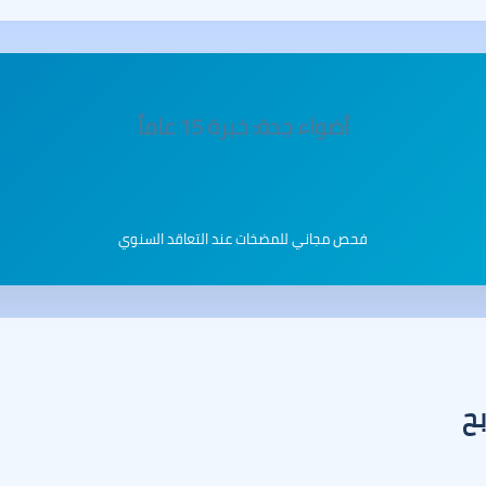
أضواء جدة: خبرة 15 عاماً
فحص مجاني للمضخات عند التعاقد السنوي
بح