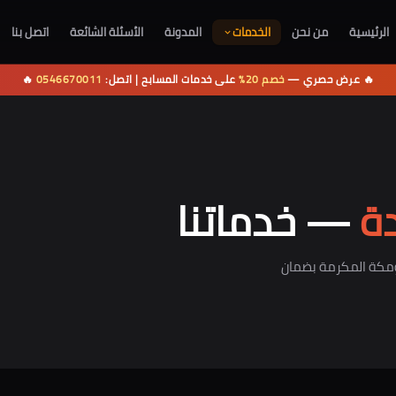
الخدمات
الرئيسية
من نحن
المدونة
الأسئلة الشائعة
اتصل بنا
🔥 عرض حصري —
خصم 20%
على خدمات المسابح | اتصل:
0546670011
🔥
ة
— خدماتنا
مكة المكرمة بضمان