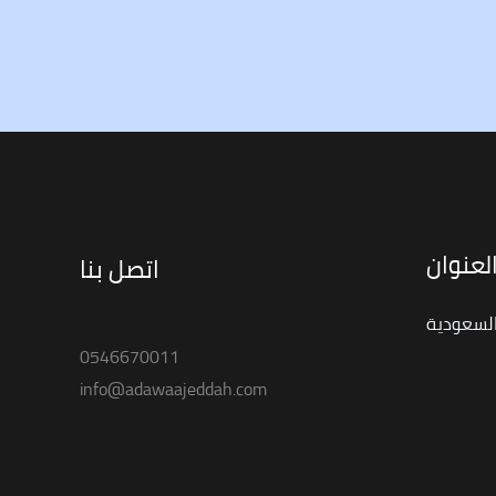
لعنوان
اتصل بنا
السعودية
0546670011
info@adawaajeddah.com