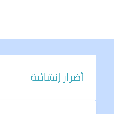
خطي
لى
لمحتوى
أضرار إنشائية