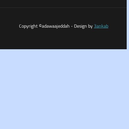
Copyright ©adawaajeddah - Design by
3ankab