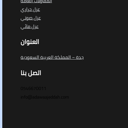
المقاولات العامة
عزل حراري
عزل صوتي
عزل مائي
العنوان
جدة – المملكة العربية السعودية
اتصل بنا
0546670011
info@adawaajeddah.com