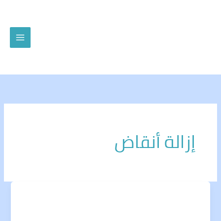
خطي
لى
لمحتوى
إزالة أنقاض