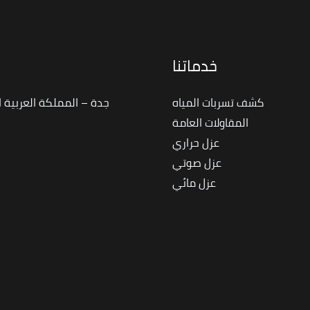
خدماتنا
ا
كشف تسربات المياه
جدة – المملكة العربية 
المقاولات العامة
عزل حراري
عزل صوتي
عزل مائي