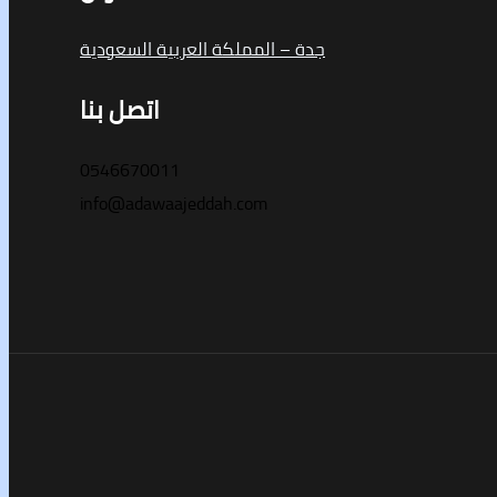
جدة – المملكة العربية السعودية
اتصل بنا
0546670011
info@adawaajeddah.com