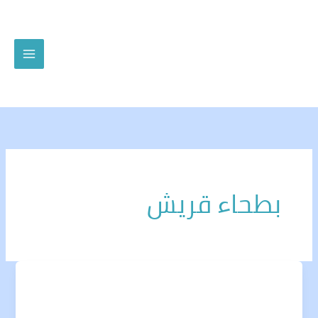
خطي
لى
لمحتوى
بطحاء قريش