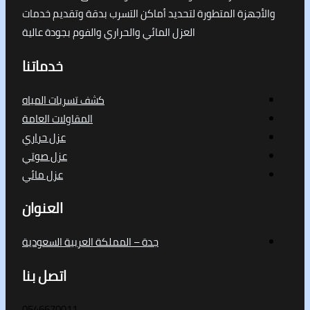
جهزة المتطورة لتحديد أماكن التسرب بدقة وتقديم خدمات
العزل المائي والحراري والفوم بجودة عالية
خدماتنا
كشف تسربات المياه
المقاولات العامة
عزل حراري
عزل صوتي
عزل مائي
العنوان
جدة – المملكة العربية السعودية
اتصل بنا
0546670011