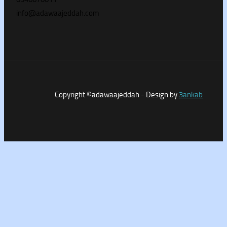
info@adawaajeddah.com
Copyright ©adawaajeddah - Design by
3a