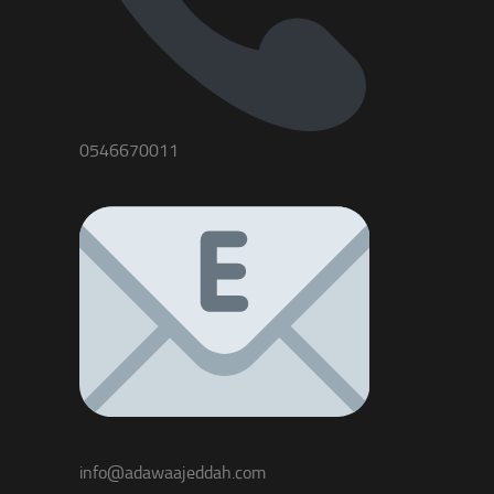
0546670011
info@adawaajeddah.com