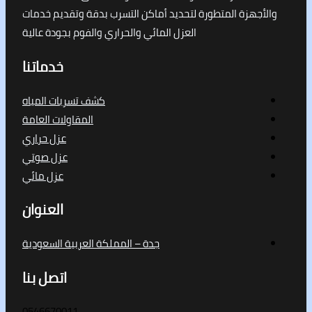
جهزة المتطورة لتحديد أماكن التسرب بدقة وتقديم خدمات
العزل المائي والحراري والفوم بجودة عالية
خدماتنا
كشف تسربات المياه
المقاولات العامة
عزل حراري
عزل صوتي
عزل مائي
العنوان
جدة – المملكة العربية السعودية
اتصل بنا
0546670011