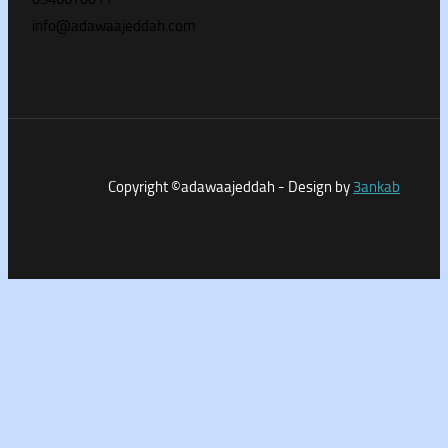
info@adawaajeddah.com
Copyright ©adawaajeddah - Design by
3a