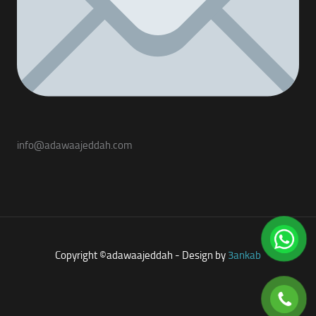
info@adawaajeddah.com
Copyright ©adawaajeddah - Design by
3ankab