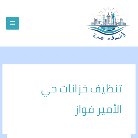
خطي
لى
لمحتوى
تنظيف خزانات حي
الأمير فواز