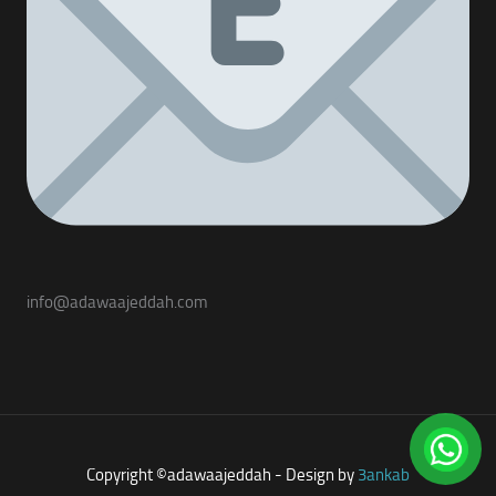
info@adawaajeddah.com
Copyright ©adawaajeddah - Design by
3ankab