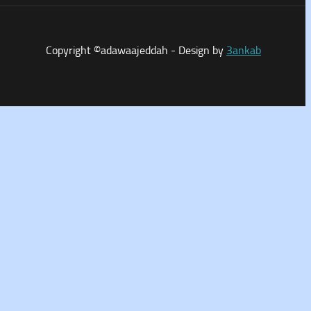
Copyright ©adawaajeddah - Design by
3ankab