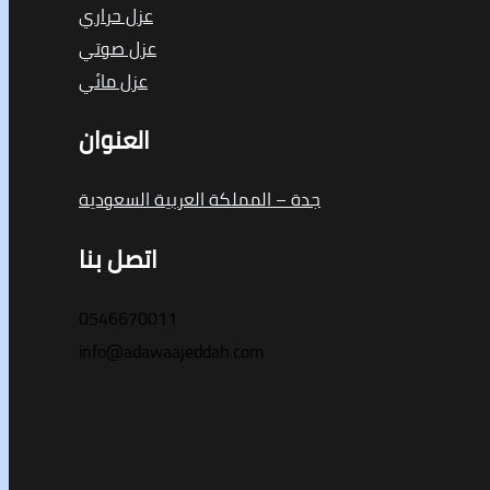
عزل حراري
عزل صوتي
عزل مائي
العنوان
جدة – المملكة العربية السعودية
اتصل بنا
0546670011
info@adawaajeddah.com