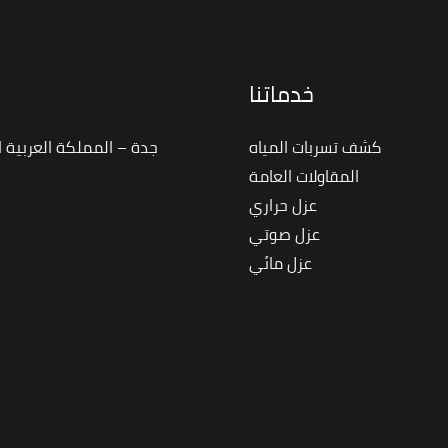
خدماتنا
ا
كشف تسربات المياه
جدة – المملكة العربية 
المقاولات العامة
عزل حراري
عزل صوتي
عزل مائي