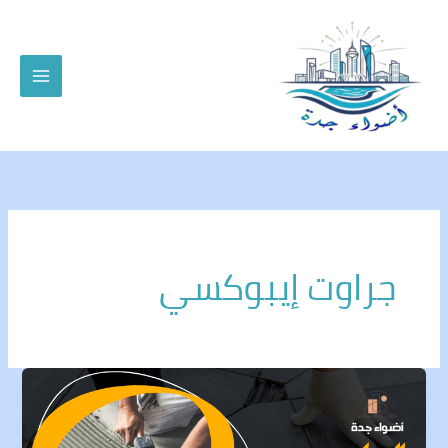
خطي
لى
لمحتوى
جراوت إيبوكسي