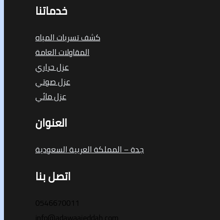
خدماتنا
كشف تسربات المياه
المقاولات العامة
عزل حراري
عزل صوتي
عزل مائي
العنوان
جدة – المملكة العربية السعودية
اتصل بنا
0546670011
info@adawaajeddah.com