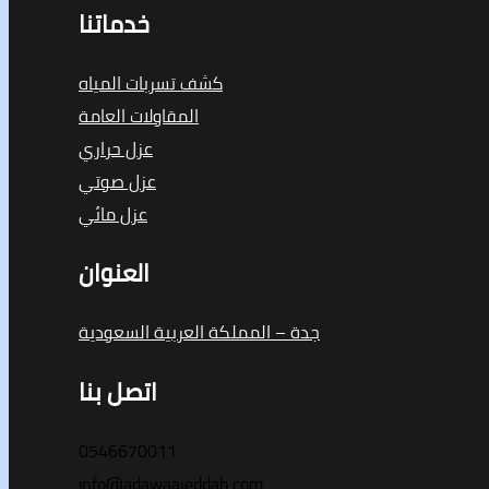
خدماتنا
كشف تسربات المياه
المقاولات العامة
عزل حراري
عزل صوتي
عزل مائي
العنوان
جدة – المملكة العربية السعودية
اتصل بنا
0546670011
info@adawaajeddah.com