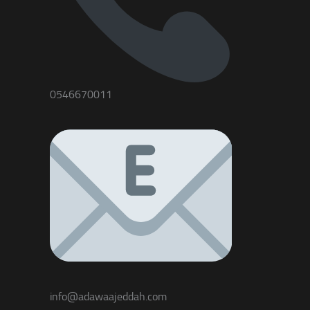
0546670011
info@adawaajeddah.com