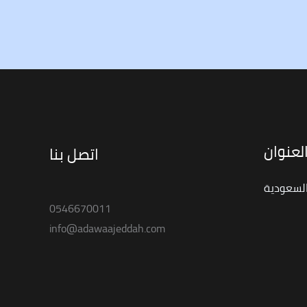
لعنوان
اتصل بنا
السعودية
0546670011
info@adawaajeddah.com