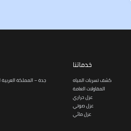
خدماتنا
ا
كشف تسربات المياه
جدة – المملكة العربية 
المقاولات العامة
عزل حراري
عزل صوتي
عزل مائي