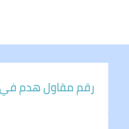
خطي
لى
لمحتوى
رقم مقاول هدم في جدة 0011