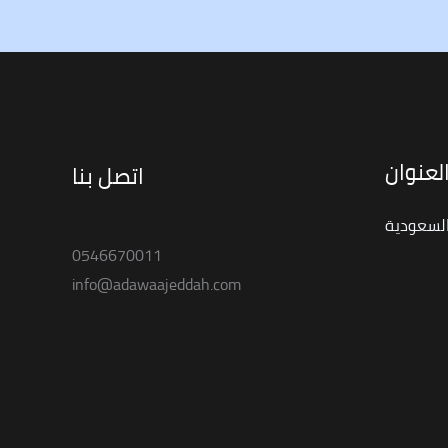
لعنوان
اتصل بنا
السعودية
0546670011
info@adawaajeddah.com