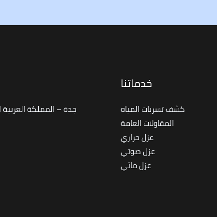
خدماتنا
ا
كشف تسربات المياه
جدة – المملكة العربية 
المقاولات العامة
عزل حراري
عزل صوتي
عزل مائي