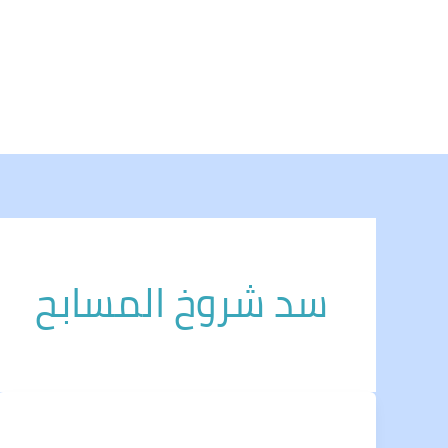
خطي
لى
لمحتوى
سد شروخ المسابح