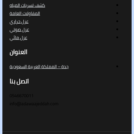
كشف تسربات المياه
المقاولات العامة
عزل حراري
عزل صوتي
عزل مائي
العنوان
جدة – المملكة العربية السعودية
اتصل بنا
0546670011
info@adawaajeddah.com