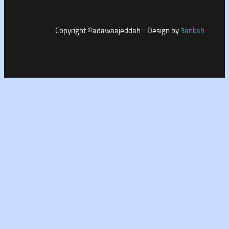
Copyright ©adawaajeddah - Design by
3a