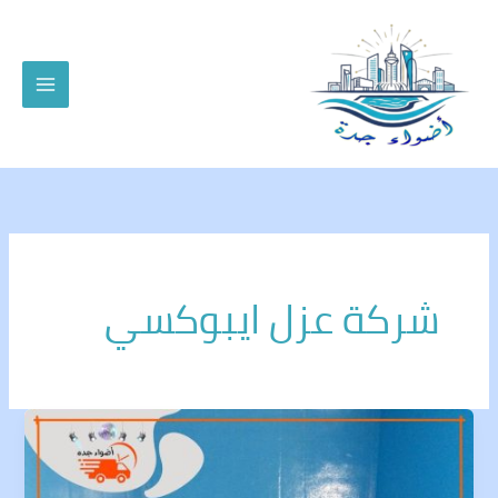
خطي
لى
لمحتوى
شركة عزل ايبوكسي