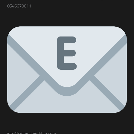
0546670011
info@adawaajeddah.com