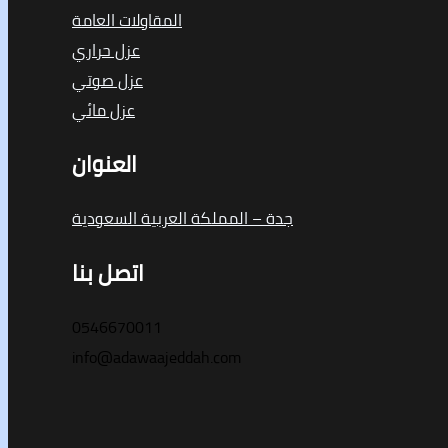
المقاولات العامة
عزل حراري
عزل صوتي
عزل مائي
العنوان
جدة – المملكة العربية السعودية
اتصل بنا
0546670011
info@adawaajeddah.com