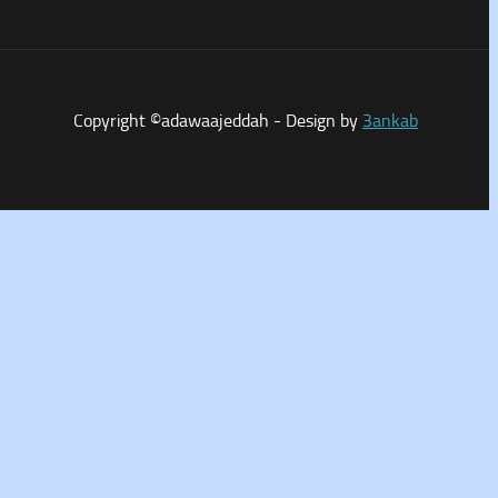
Copyright ©adawaajeddah - Design by
3ankab