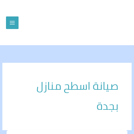
خطي
لى
لمحتوى
صيانة اسطح منازل
بجدة