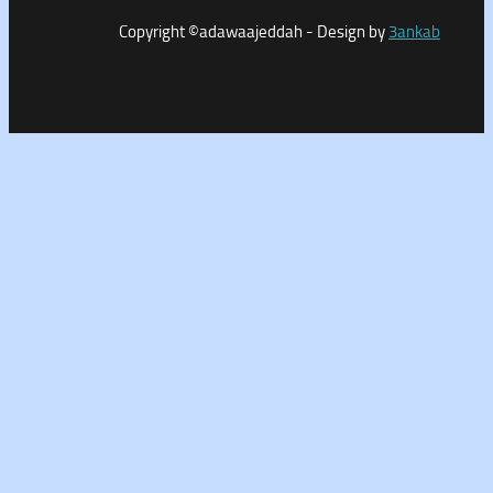
Copyright ©adawaajeddah - Design by
3a