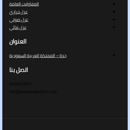
المقاولات العامة
عزل حراري
عزل صوتي
عزل مائي
العنوان
جدة – المملكة العربية السعودية
اتصل بنا
0546670011
info@adawaajeddah.com