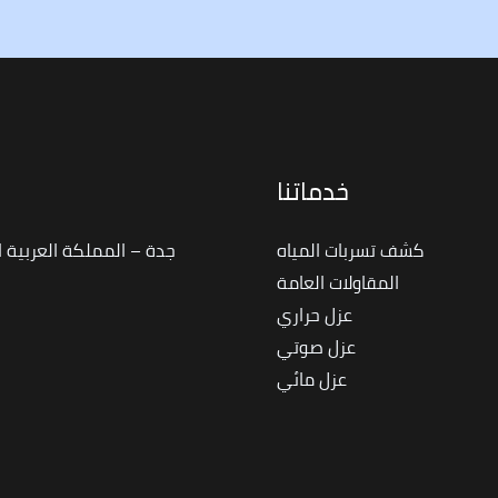
خدماتنا
ا
كشف تسربات المياه
جدة – المملكة العربية 
المقاولات العامة
عزل حراري
عزل صوتي
عزل مائي