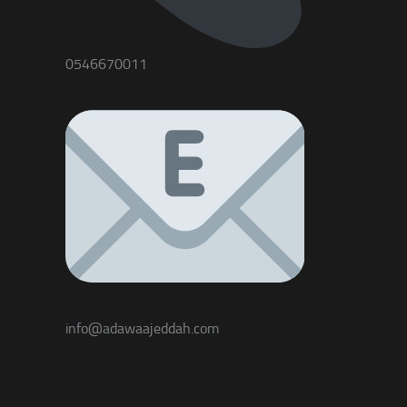
0546670011
info@adawaajeddah.com