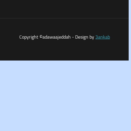
Copyright ©adawaajeddah - Design by
3ankab