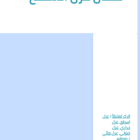
اترك تعليقاً
/
عزل
اسطح
,
عزل
حراري
,
عزل
صوتي
,
عزل مائي
admin
/