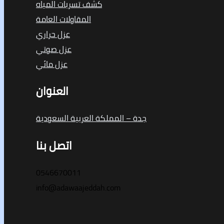
كشف تسربات المياه
المقاولات العامة
عزل حراري
عزل صوتي
عزل مائي
العنوان
جدة – المملكة العربية السعودية
اتصل بنا
0546670011
info@adawaajeddah.com