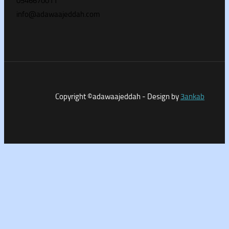
0546670011
info@adawaajeddah.com
Copyright ©adawaajeddah - Design by
3a