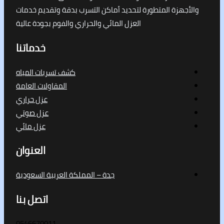
جهزة المتطورة لتحديد أماكن التسرب بدقة وتقديم خدمات
العزل المائي والحراري والفوم بجودة عالية
خدماتنا
كشف تسربات المياه
المقاولات العامة
عزل حراري
عزل صوتي
عزل مائي
العنوان
جدة – المملكة العربية السعودية
اتصل بنا
0546670011