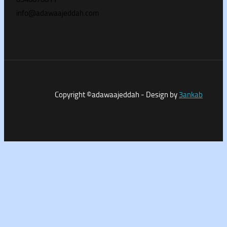
info@adawaajeddah.com
Copyright ©adawaajeddah - Design by
3a