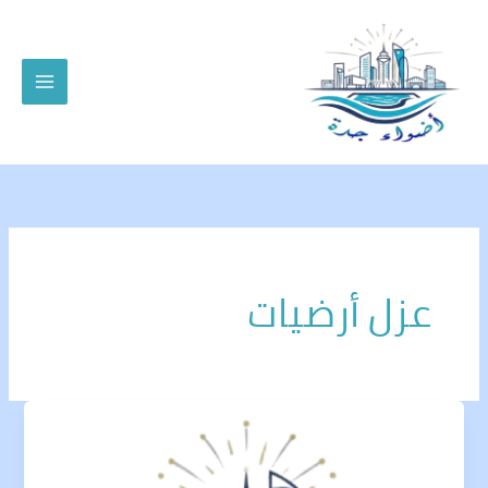
خطي
لى
لمحتوى
عزل أرضيات