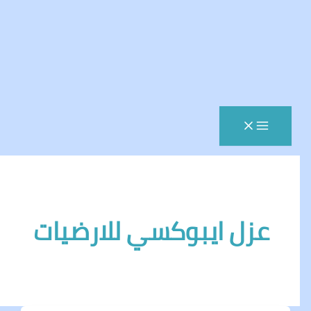
زل ايبوكسي للارضيات