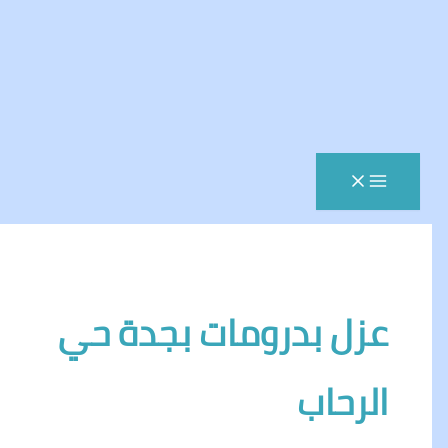
زل بدرومات بجدة حي
لرحاب