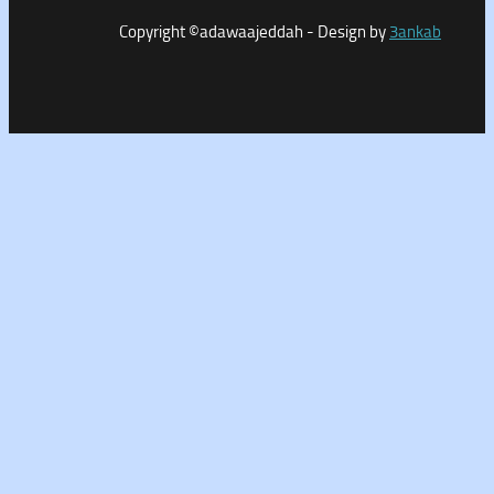
Copyright ©adawaajeddah - Design by
3a