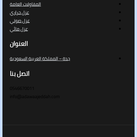
المقاولات العامة
عزل حراري
عزل صوتي
عزل مائي
العنوان
جدة – المملكة العربية السعودية
اتصل بنا
0546670011
info@adawaajeddah.com