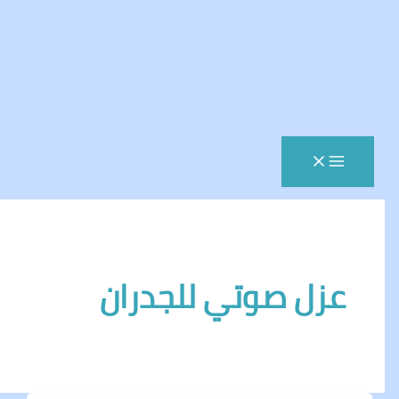
زل صوتي للجدران