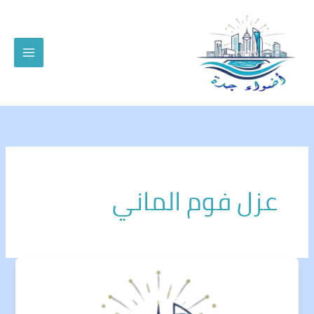
خطي
لى
لمحتوى
عزل فوم الماني