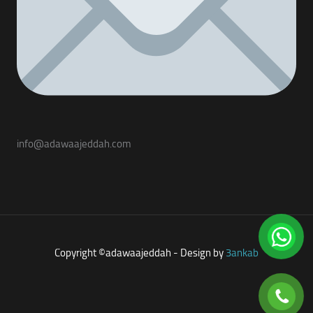
info@adawaajeddah.com
Copyright ©adawaajeddah - Design by
3ankab