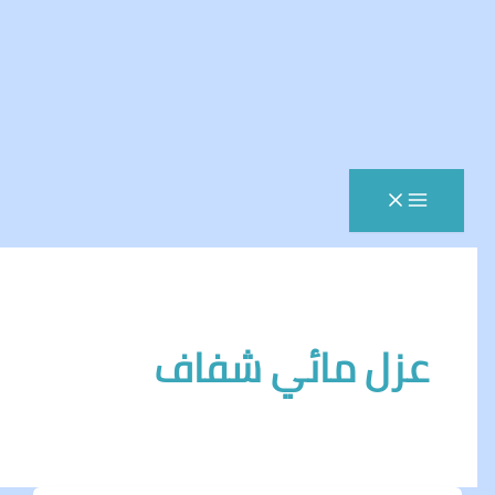
زل مائي شفاف