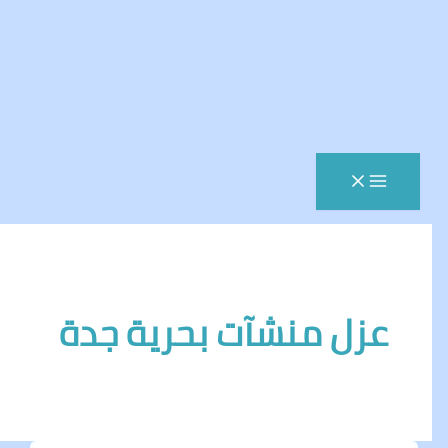
زل منشآت بحرية جدة