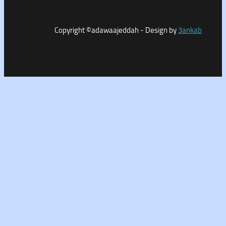
Copyright ©adawaajeddah - Design by
3a