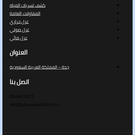
كشف تسربات المياه
المقاولات العامة
عزل حراري
عزل صوتي
عزل مائي
العنوان
جدة – المملكة العربية السعودية
اتصل بنا
0546670011
info@adawaajeddah.com