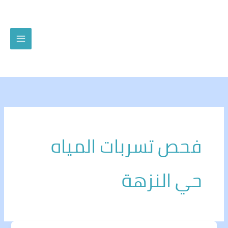
خطي
لى
لمحتوى
فحص تسربات المياه
حي النزهة