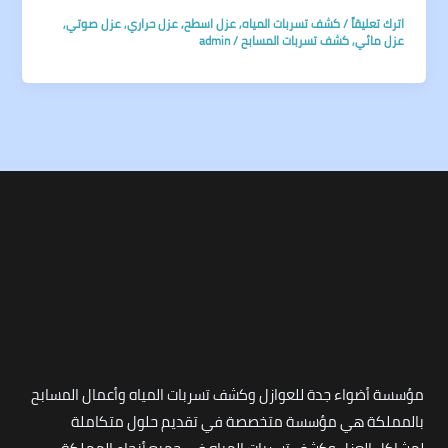
اترك تعليقاً
/
كشف تسربات المياه
,
عزل اسطح
,
عزل حراري
,
عزل صوتي
,
عزل مائي
,
كشف تسربات المسابح
/
admin
مؤسسة أضواء جدة للعوازل وكشف تسربات المياه وأعمال المسابح
بالمملكة هي مؤسسة متخصصة في تقديم حلول متكاملة