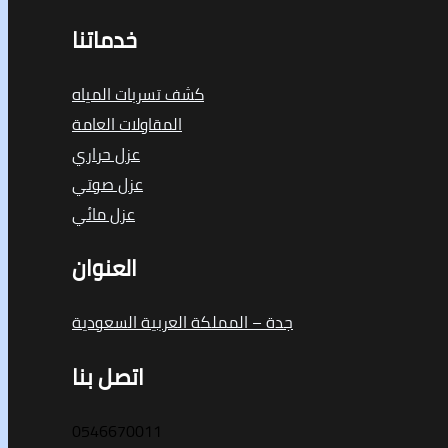
خدماتنا
كشف تسربات المياه
المقاولات العامة
عزل حراري
عزل صوتي
عزل مائي
العنوان
جدة – المملكة العربية السعودية
اتصل بنا
0546670011