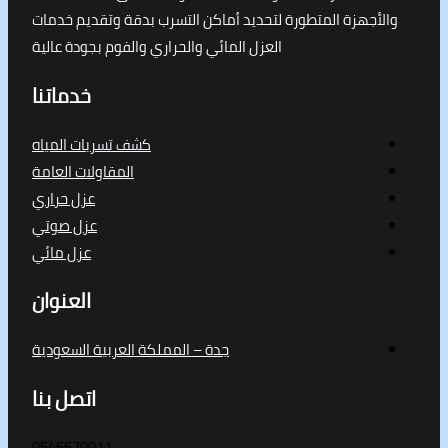
جهزة المتطورة لتحديد أماكن التسرب بدقة وتقديم خدمات
العزل المائي والحراري والفوم بجودة عالية
خدماتنا
كشف تسربات المياه
المقاولات العامة
عزل حراري
عزل صوتي
عزل مائي
العنوان
جدة – المملكة العربية السعودية
اتصل بنا
0546670011