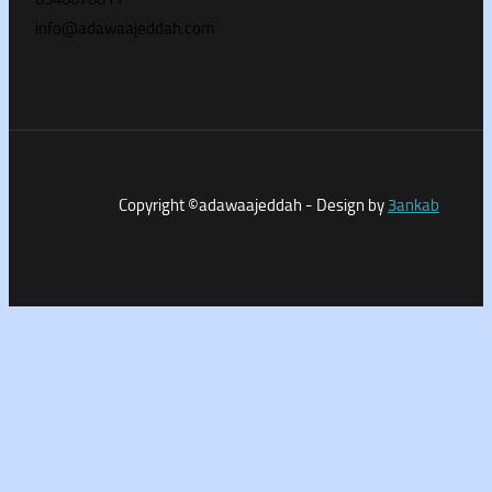
info@adawaajeddah.com
Copyright ©adawaajeddah - Design by
3a