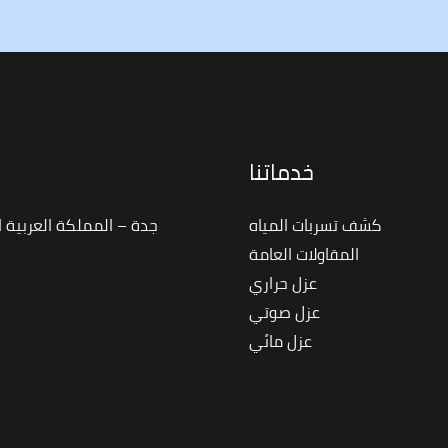
خدماتنا
ا
كشف تسربات المياه
جدة – المملكة العربية 
المقاولات العامة
عزل حراري
عزل صوتي
عزل مائي