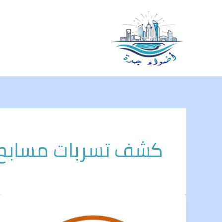
خطي
لى
لمحتوى
كشف تسربات مسابح