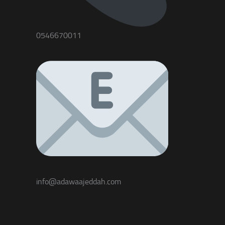
0546670011
info@adawaajeddah.com