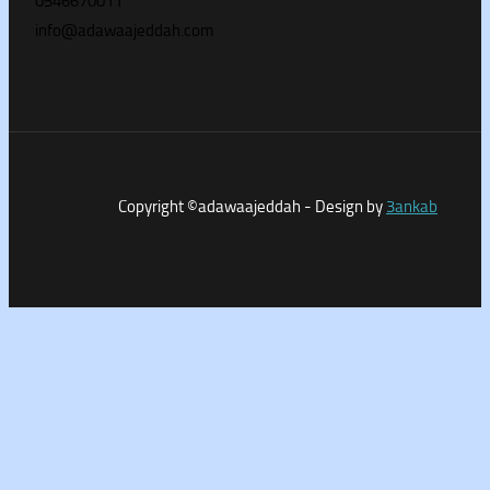
0546670011
info@adawaajeddah.com
Copyright ©adawaajeddah - Design by
3a