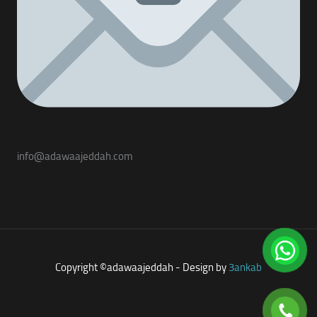
info@adawaajeddah.com
Copyright ©adawaajeddah - Design by
3ankab