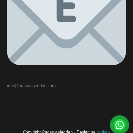
info@adawaajeddah.com
Copyright ©adawaajeddah - Design by
3ankab