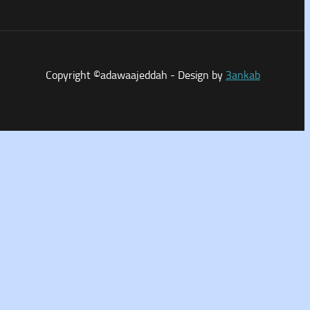
Copyright ©adawaajeddah - Design by
3ankab