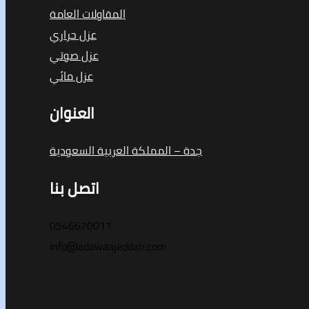
المقاولات العامة
عزل حراري
عزل صوتي
عزل مائي
العنوان
جدة – المملكة العربية السعودية
اتصل بنا
0546670011
info@adawaajeddah.com