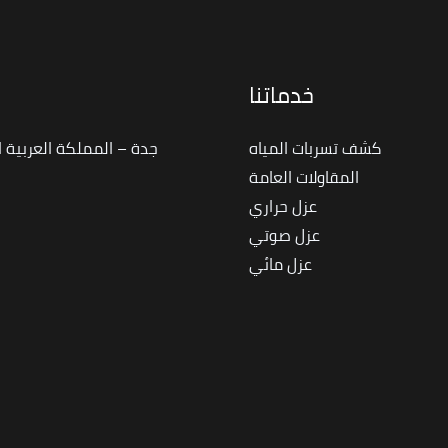
خدماتنا
ا
كشف تسربات المياه
جدة – المملكة العربية 
المقاولات العامة
عزل حراري
عزل صوتي
عزل مائي