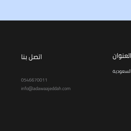
لعنوان
اتصل بنا
السعودية
0546670011
info@adawaajeddah.com