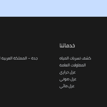
خدماتنا
ا
كشف تسربات المياه
جدة – المملكة العربية 
المقاولات العامة
عزل حراري
عزل صوتي
عزل مائي