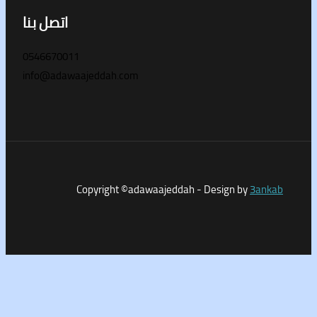
اتصل بنا
0546670011
info@adawaajeddah.com
Copyright ©adawaajeddah - Design by
3a